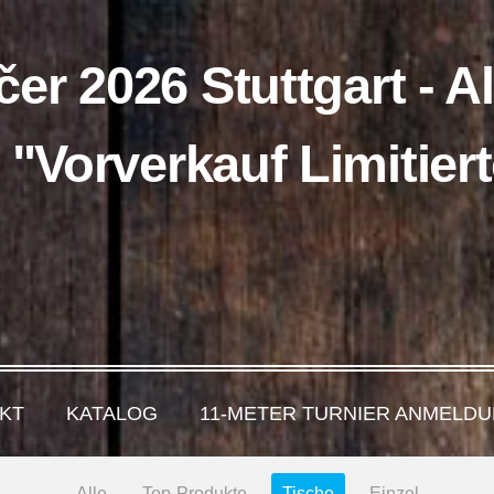
čer 2026 Stuttgart - A
 "Vorverkauf Limitie
KT
KATALOG
11-METER TURNIER ANMELDU
Alle
Top-Produkte
Tische
Einzel