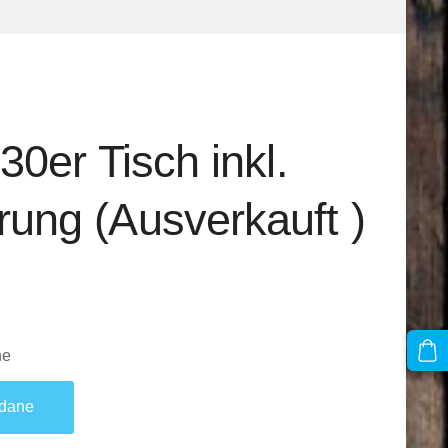
 30er Tisch inkl.
rung (Ausverkauft )
ne
odane