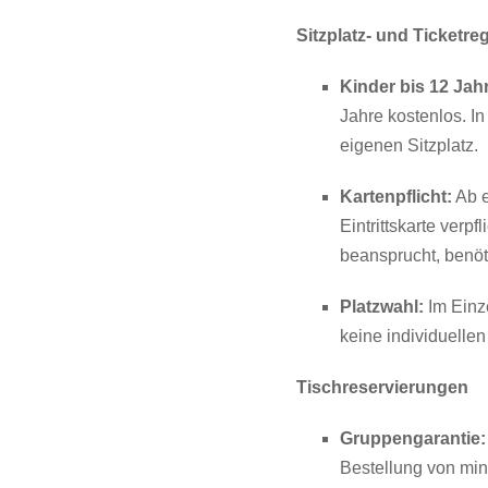
Sitzplatz- und Ticketr
Kinder bis 12 Jah
Jahre kostenlos. I
eigenen Sitzplatz.
Kartenpflicht:
Ab e
Eintrittskarte verpf
beansprucht, benöt
Platzwahl:
Im Einze
keine individuelle
Tischreservierungen
Gruppengarantie:
Bestellung von mind