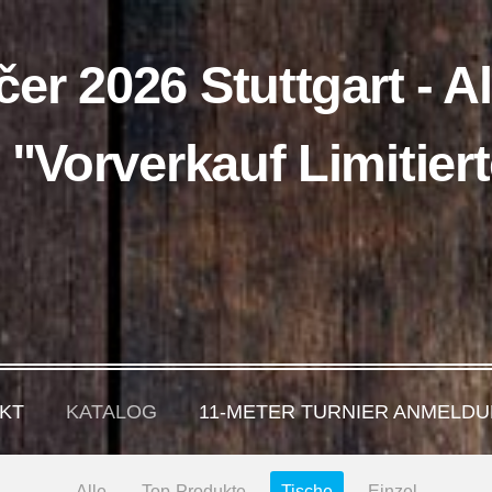
čer 2026 Stuttgart - A
 "Vorverkauf Limitie
KT
KATALOG
11-METER TURNIER ANMELDU
Alle
Top-Produkte
Tische
Einzel